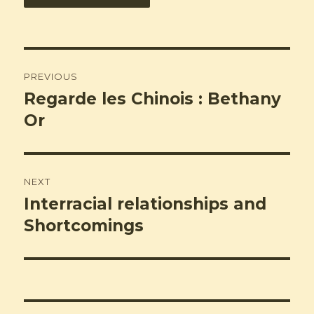
Post
PREVIOUS
navigation
Regarde les Chinois : Bethany
Previous
post:
Or
NEXT
Interracial relationships and
Next
post:
Shortcomings