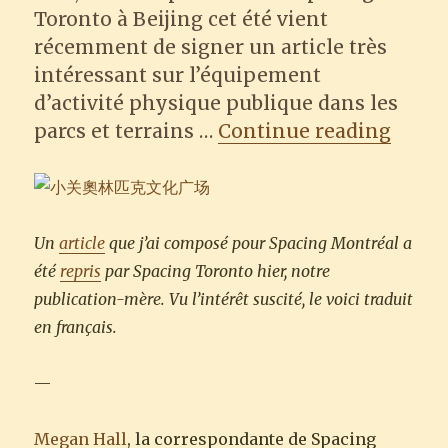
Toronto à Beijing cet été vient
récemment de signer un article très
intéressant sur l’équipement
d’activité physique publique dans les
“De l
parcs et terrains …
Continue reading
Un
article
que j’ai composé pour Spacing Montréal a
été
repris
par Spacing Toronto hier, notre
publication-mère. Vu l’intérêt suscité, le voici traduit
en français.
—
Megan Hall
, la correspondante de Spacing