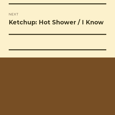
NEXT
Ketchup: Hot Shower / I Know
Next
post: