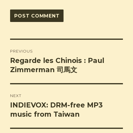
Post
PREVIOUS
navigation
Regarde les Chinois : Paul
Previous
post:
Zimmerman 司馬文
NEXT
INDIEVOX: DRM-free MP3
Next
post:
music from Taiwan