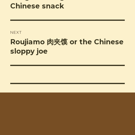
post:
Chinese snack
NEXT
Roujiamo 肉夹馍 or the Chinese
Next
post:
sloppy joe