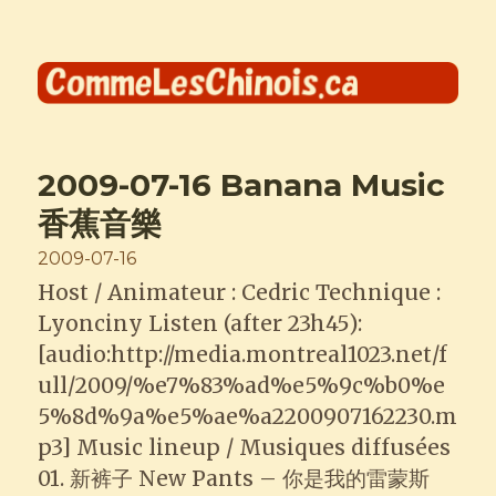
Comme les Chinois
2009-07-16 Banana Music
香蕉音樂
Posted
2009-07-16
on
Host / Animateur : Cedric Technique :
Lyonciny Listen (after 23h45):
[audio:http://media.montreal1023.net/f
ull/2009/%e7%83%ad%e5%9c%b0%e
5%8d%9a%e5%ae%a2200907162230.m
p3] Music lineup / Musiques diffusées
01. 新裤子 New Pants – 你是我的雷蒙斯