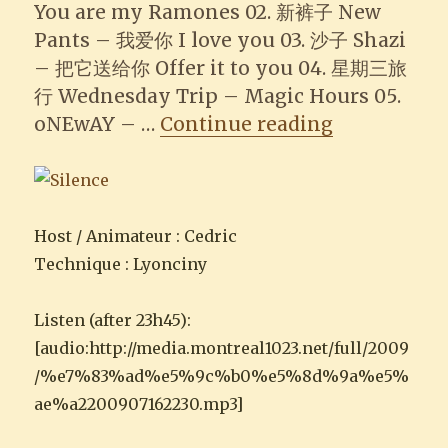
You are my Ramones 02. 新裤子 New
Pants – 我爱你 I love you 03. 沙子 Shazi
– 把它送给你 Offer it to you 04. 星期三旅
行 Wednesday Trip – Magic Hours 05.
“2009-07-
oNEwAY – …
Continue reading
Host / Animateur : Cedric
Technique : Lyonciny
Listen (after 23h45):
[audio:http://media.montreal1023.net/full/2009
/%e7%83%ad%e5%9c%b0%e5%8d%9a%e5%
ae%a2200907162230.mp3]