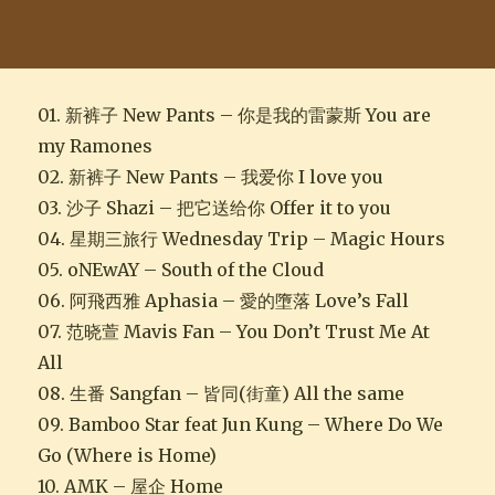
01. 新裤子 New Pants – 你是我的雷蒙斯 You are
my Ramones
02. 新裤子 New Pants – 我爱你 I love you
03. 沙子 Shazi – 把它送给你 Offer it to you
04. 星期三旅行 Wednesday Trip – Magic Hours
05. oNEwAY – South of the Cloud
06. 阿飛西雅 Aphasia – 愛的墮落 Love’s Fall
07. 范晓萱 Mavis Fan – You Don’t Trust Me At
All
08. 生番 Sangfan – 皆同(街童) All the same
09. Bamboo Star feat Jun Kung – Where Do We
Go (Where is Home)
10. AMK – 屋企 Home