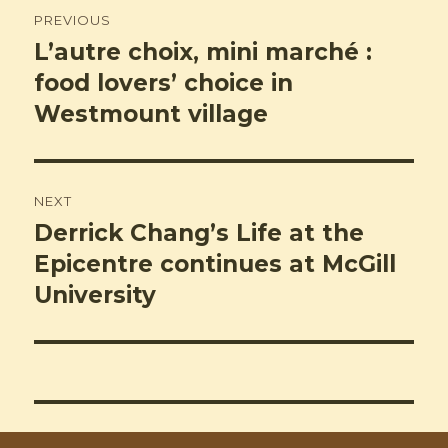
Post
PREVIOUS
navigation
L’autre choix, mini marché :
Previous
post:
food lovers’ choice in
Westmount village
NEXT
Derrick Chang’s Life at the
Next
post:
Epicentre continues at McGill
University