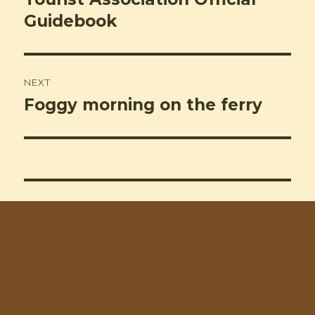
Guidebook
NEXT
Foggy morning on the ferry
Next
post: