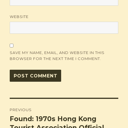
WEBSITE
SAVE MY NAME, EMAIL, AND WEBSITE IN THIS
BROWSER FOR THE NEXT TIME I COMMENT.
Post
PREVIOUS
navigation
Found: 1970s Hong Kong
Previous
post:
Tourist Association Official