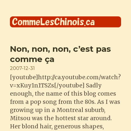
Comme les Chinois
Non, non, non, c’est pas
comme ça
Posted
2007-12-31
on
[youtube]http://ca.youtube.com/watch?
v=xKuy1n1TSZs[/youtube] Sadly
enough, the name of this blog comes
from a pop song from the 80s. As I was
growing up in a Montreal suburb,
Mitsou was the hottest star around.
Her blond hair, generous shapes,