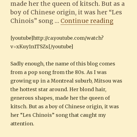
made her the queen of kitsch. But as a
boy of Chinese origin, it was her “Les
“Non, n
Chinois” song …
Continue reading
[youtube]http://ca.youtube.com/watch?
v=xKuy1n1TSZs[/youtube]
Sadly enough, the name of this blog comes
from a pop song from the 80s. As I was
growing up in a Montreal suburb, Mitsou was
the hottest star around. Her blond hair,
generous shapes, made her the queen of
kitsch. But as a boy of Chinese origin, it was
her “Les Chinois” song that caught my
attention.