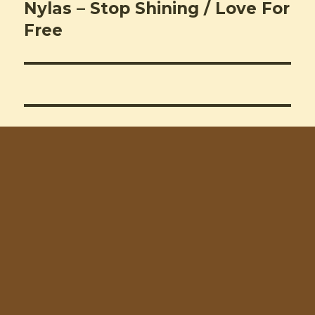
Nylas – Stop Shining / Love For
Next
post:
Free