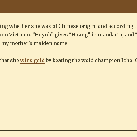
ing whether she was of Chinese origin, and according 
from Vietnam. “Huynh” gives “Huang” in mandarin, and
 – my mother’s maiden name.
 that she
wins gold
by beating the wold champion Icho! G