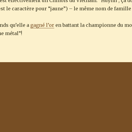
est effectivement un Chinois du Vietnam. “Huynh”, ça 
st le caractère pour “jaune”) – le même nom de famille
ends qu’elle a
gagné l’or
en battant la championne du mon
ne métal”!