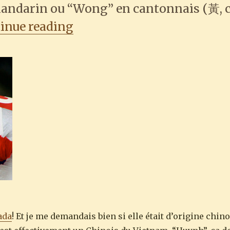
andarin ou “Wong” en cantonnais (黃, c’
“Carol Huynh wins first ol
inue reading
ada
! Et je me demandais bien si elle était d’origine chin