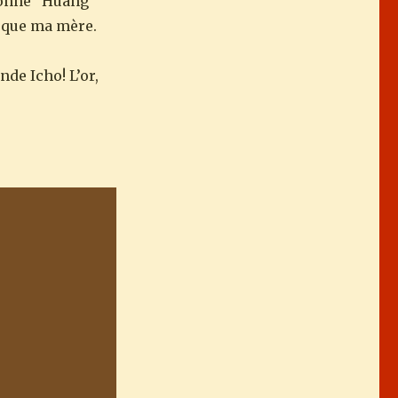
donne “Huang”
 que ma mère.
de Icho! L’or,