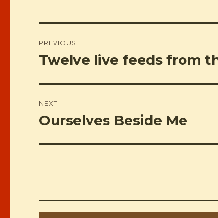
Post
PREVIOUS
navigation
Twelve live feeds from t
Previous
post:
NEXT
Ourselves Beside Me
Next
post: