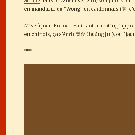
article
dans le Vancouver Sun, son père Viem 
en mandarin ou “Wong” en cantonnais (黃, c’e
Mise à jour: En me réveillant le matin, j’appr
en chinois, ça s’écrit 黃金 (huáng jīn), ou “jau
***