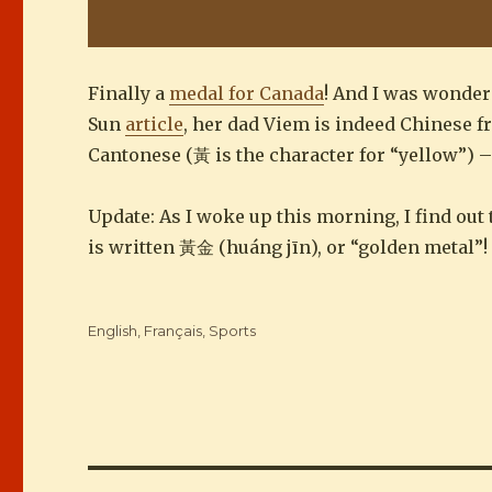
Finally a
medal for Canada
! And I was wonder
Sun
article
, her dad Viem is indeed Chinese 
Cantonese (黃 is the character for “yellow”)
Update: As I woke up this morning, I find out
is written 黃金 (huáng jīn), or “golden metal”!
Categories
English
,
Français
,
Sports