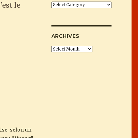
est le
Categories
ympic gold for Canada”
ARCHIVES
Archives
oise: selon un