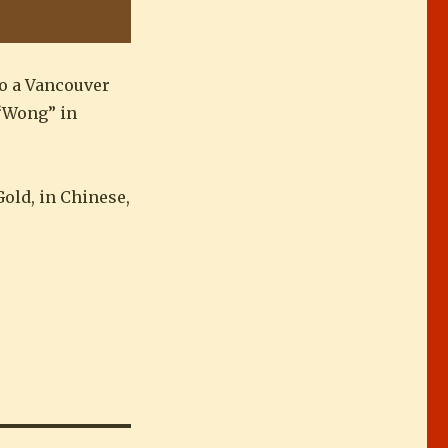
to a Vancouver
 “Wong” in
old, in Chinese,