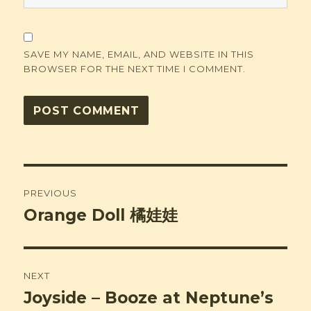
SAVE MY NAME, EMAIL, AND WEBSITE IN THIS
BROWSER FOR THE NEXT TIME I COMMENT.
Post
PREVIOUS
navigation
Orange Doll 橘娃娃
Previous
post:
NEXT
Joyside – Booze at Neptune’s
Next