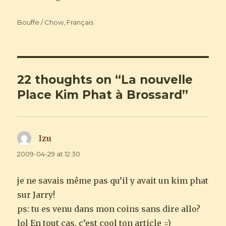
Categories
Bouffe / Chow
,
Français
22 thoughts on “La nouvelle
Place Kim Phat à Brossard”
Izu
says:
2009-04-29 at 12:30
je ne savais même pas qu’il y avait un kim phat
sur Jarry!
ps: tu es venu dans mon coins sans dire allo?
lol En tout cas, c’est cool ton article =)