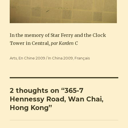
In the memory of Star Ferry and the Clock
Tower in Central
, par Karden C
Categories
Arts
,
En Chine 2009 / In China 2009
,
Français
2 thoughts on “365-7
Hennessy Road, Wan Chai,
Hong Kong”