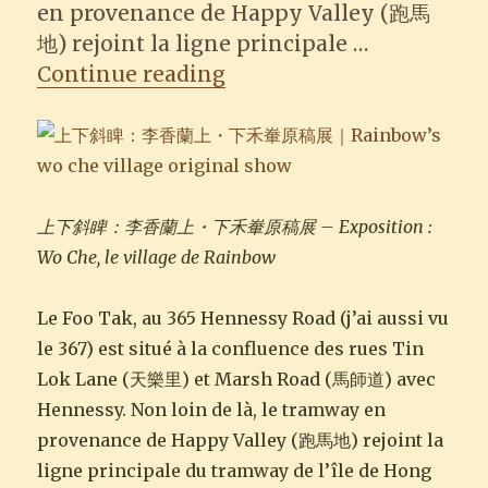
en provenance de Happy Valley (跑馬
地) rejoint la ligne principale …
“365-7 Hennessy Road, 
Continue reading
上下斜睥：李香蘭上・下禾輋原稿展 – Exposition :
Wo Che, le village de Rainbow
Le Foo Tak, au 365 Hennessy Road (j’ai aussi vu
le 367) est situé à la confluence des rues Tin
Lok Lane (天樂里) et Marsh Road (馬師道) avec
Hennessy. Non loin de là, le tramway en
provenance de Happy Valley (跑馬地) rejoint la
ligne principale du tramway de l’île de Hong