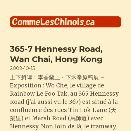
Comme les Chinois
365-7 Hennessy Road,
Wan Chai, Hong Kong
Posted
2009-10-15
on
上下斜睥：李香蘭上・下禾輋原稿展 –
Exposition : Wo Che, le village de
Rainbow Le Foo Tak, au 365 Hennessy
Road (j’ai aussi vu le 367) est situé à la
confluence des rues Tin Lok Lane (天
樂里) et Marsh Road (馬師道) avec
Hennessy. Non loin de là, le tramway