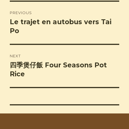
Post
PREVIOUS
navigation
Le trajet en autobus vers Tai
Previous
post:
Po
NEXT
四季煲仔飯 Four Seasons Pot
Next
post:
Rice