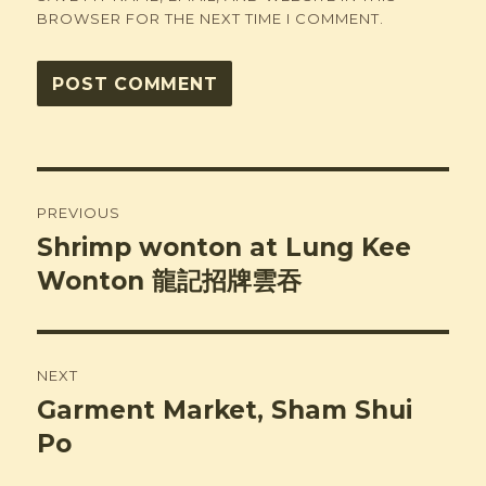
BROWSER FOR THE NEXT TIME I COMMENT.
Post
PREVIOUS
navigation
Shrimp wonton at Lung Kee
Previous
post:
Wonton 龍記招牌雲吞
NEXT
Garment Market, Sham Shui
Next
post:
Po