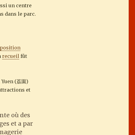
ssi un centre
ns dans le parc.
position
n
recueil
fût
ai Yuen (荔園)
ttractions et
ante où des
ges et a par
imagerie