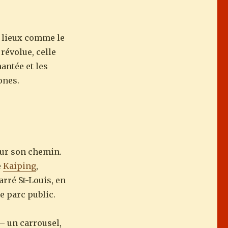
s lieux comme le
révolue, celle
antée et les
ones.
sur son chemin.
e
Kaiping
,
arré St-Louis, en
de parc public.
– un carrousel,