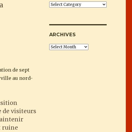
ma
Categories
mont et la mort du parc d’attractions ai
ARCHIVES
Archives
ation de sept
rville au nord-
sition
 de visiteurs
aintenir
t ruine