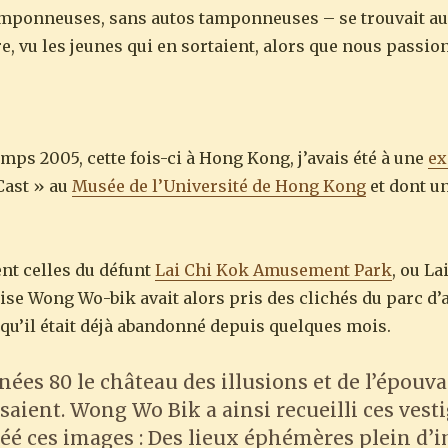
 tamponneuses, sans autos tamponneuses – se trouvait au
e, vu les jeunes qui en sortaient, alors que nous passio
mps 2005, cette fois-ci à Hong Kong, j’avais été à une
ex
Cast » au
Musée de l’Université de Hong Kong
et dont u
nt celles du défunt
Lai Chi Kok Amusement Park
, ou L
e Wong Wo-bik avait alors pris des clichés du parc d’a
s qu’il était déjà abandonné depuis quelques mois.
nées 80 le château des illusions et de l’épouv
ssaient. Wong Wo Bik a ainsi recueilli ces vesti
réé ces images : Des lieux éphémères plein d’