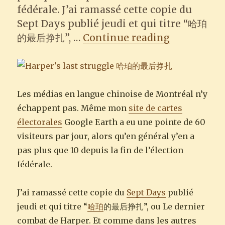
fédérale. J’ai ramassé cette copie du
Sept Days publié jeudi et qui titre “哈珀
“Coalition,
的最后挣扎”, …
Continue reading
Les médias en langue chinoise de Montréal n’y
échappent pas. Même mon
site de cartes
électorales
Google Earth a eu une pointe de 60
visiteurs par jour, alors qu’en général y’en a
pas plus que 10 depuis la fin de l’élection
fédérale.
J’ai ramassé cette copie du
Sept Days
publié
jeudi et qui titre “
哈珀
的最后挣扎”, ou Le dernier
combat de Harper. Et comme dans les autres