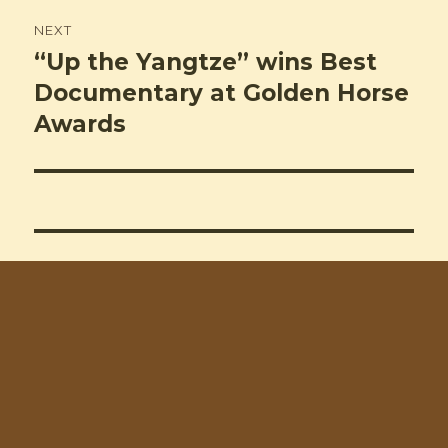
NEXT
“Up the Yangtze” wins Best
Next
post:
Documentary at Golden Horse
Awards