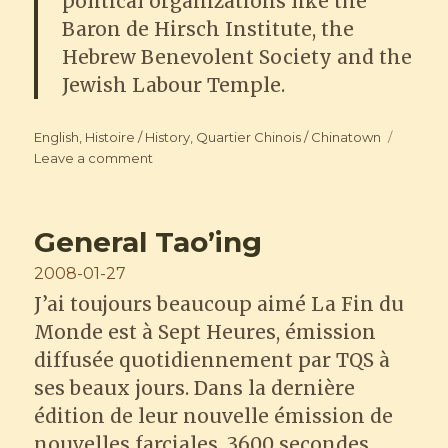
political organizations like the
Baron de Hirsch Institute, the
Hebrew Benevolent Society and the
Jewish Labour Temple.
Categories
English
,
Histoire / History
,
Quartier Chinois / Chinatown
on
Leave a comment
Chinatown’s
Jewish
History
General Tao’ing
Posted
2008-01-27
on
J’ai toujours beaucoup aimé La Fin du
Monde est à Sept Heures, émission
diffusée quotidiennement par TQS à
ses beaux jours. Dans la dernière
édition de leur nouvelle émission de
nouvelles farciales, 3600 secondes