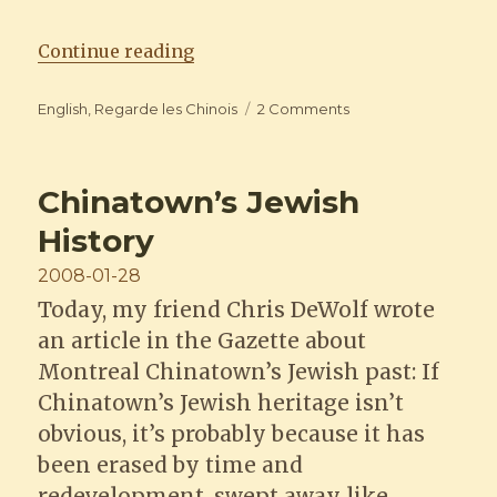
“Regarde les Chinois : Robert Par
Continue reading
Categories
on
English
,
Regarde les Chinois
2 Comments
Regarde
les
Chinois
Chinatown’s Jewish
:
Robert
History
Parungao
Posted
2008-01-28
on
Today, my friend Chris DeWolf wrote
an article in the Gazette about
Montreal Chinatown’s Jewish past: If
Chinatown’s Jewish heritage isn’t
obvious, it’s probably because it has
been erased by time and
redevelopment, swept away like