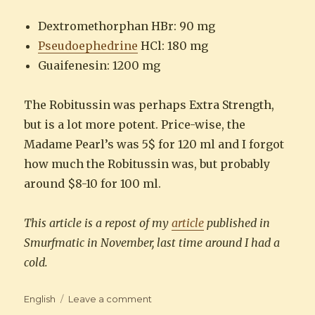
Dextromethorphan HBr: 90 mg
Pseudoephedrine
HCl: 180 mg
Guaifenesin: 1200 mg
The Robitussin was perhaps Extra Strength,
but is a lot more potent. Price-wise, the
Madame Pearl’s was 5$ for 120 ml and I forgot
how much the Robitussin was, but probably
around $8-10 for 100 ml.
This article is a repost of my
article
published in
Smurfmatic in November, last time around I had a
cold.
Categories
on
English
Leave a comment
Madame