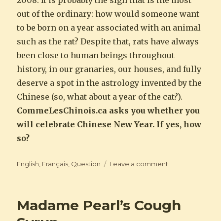
2008. It is probably the sign that is the most
out of the ordinary: how would someone want
to be born on a year associated with an animal
such as the rat? Despite that, rats have always
been close to human beings throughout
history, in our granaries, our houses, and fully
deserve a spot in the astrology invented by the
Chinese (so, what about a year of the cat?).
CommeLesChinois.ca asks you whether you
will celebrate Chinese New Year. If yes, how
so?
Categories
on
English
,
Français
,
Question
Leave a comment
Comment
célébrerez-
vous
Madame Pearl’s Cough
le
Nouvel