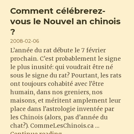
Chinois
Comment célébrerez-
:
Jason
vous le Nouvel an chinois
Lu
?
Posted
2008-02-06
on
L’année du rat débute le 7 février
prochain. C’est probablement le signe
le plus inusité: qui voudrait être né
sous le signe du rat? Pourtant, les rats
ont toujours cohabité avec l’être
humain, dans nos greniers, nos
maisons, et méritent amplement leur
place dans l’astrologie inventée par
les Chinois (alors, pas d’année du
chat?). CommeLesChinois.ca …
“Comment célébrerez-vou