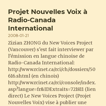
les
Chinois
Projet Nouvelles Voix à
:
Simon
Radio-Canada
Law
International
Posted
2008-01-21
on
Zizian ZHONG du New Voices Project
(Vancouver) s’est fait interviewer par
l’émission en langue chinoise de
Radio-Canada International:
http://www.rcinet.ca/rci/ch/dossiers/50
616.shtml (en chinois)
http://www.rcinet.ca/rci/console/index.
asp?langue=fr&IDExtraits=721811 (lien
direct) Le New Voices Project (Projet
Nouvelles Voix) vise à publier une