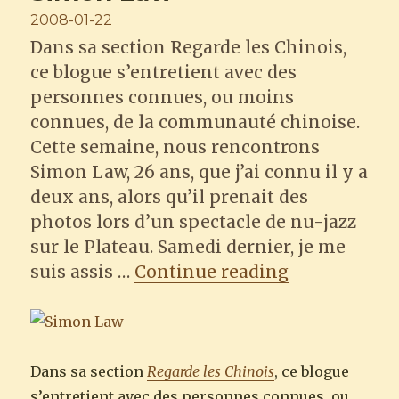
Posted
2008-01-22
on
Dans sa section Regarde les Chinois,
ce blogue s’entretient avec des
personnes connues, ou moins
connues, de la communauté chinoise.
Cette semaine, nous rencontrons
Simon Law, 26 ans, que j’ai connu il y a
deux ans, alors qu’il prenait des
photos lors d’un spectacle de nu-jazz
sur le Plateau. Samedi dernier, je me
“Regarde les
suis assis …
Continue reading
Dans sa section
Regarde les Chinois
, ce blogue
s’entretient avec des personnes connues, ou