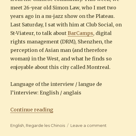
meet 26-year old Simon Law, who I met two
years ago in a nu-jazz show on the Plateau.
Last Saturday, I sat with him at Club Social, on
St-Viateur, to talk about
BarCamps
, digital
rights management (DRM), Shenzhen, the
perception of Asian man (and therefore
woman) in the West, and what he finds so
enjoyable about this city called Montreal.
Language of the interview / langue de
l’interview: English / anglais
“Regarde les Chinois : Simon Law
Continue reading
Categories
on
English
,
Regarde les Chinois
Leave a comment
Regarde