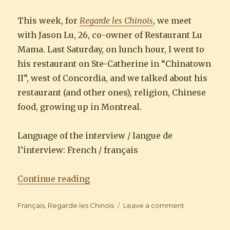
This week, for
Regarde les Chinois
, we meet
with Jason Lu, 26, co-owner of Restaurant Lu
Mama. Last Saturday, on lunch hour, I went to
his restaurant on Ste-Catherine in “Chinatown
II”, west of Concordia, and we talked about his
restaurant (and other ones), religion, Chinese
food, growing up in Montreal.
Language of the interview / langue de
l’interview: French / français
“Regarde les Chinois : Jason Lu”
Continue reading
Categories
on
Français
,
Regarde les Chinois
Leave a comment
Regarde
les