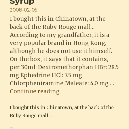
Syrup
an
chinois
Posted
2008-02-05
?
on
I bought this in Chinatown, at the
back of the Ruby Rouge mall…
According to my grandfather, it is a
very popular brand in Hong Kong,
although he does not use it himself.
On the box, it says that it contains,
per 30ml: Dextromethorphan HBr: 28.5
mg Ephedrine HCl: 7.5 mg
Chlorpheniramine Maleate: 4.0 mg …
“Madame Pearl’s Cough 
Continue reading
I bought this in Chinatown, at the back of the
Ruby Rouge mall…