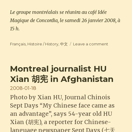
Le groupe montréalais se réunira au café Idée
Magique de Concordia, le samedi 26 janvier 2008, à
15 h.
Categories
on
Français
,
Histoire / History
,
中文
Leave a comment
Projet
Nouvelles
Voix
Montreal journalist HU
à
Radio-
Xian 胡宪 in Afghanistan
Canada
Internationa
Posted
2008-01-18
on
Photo by Xian HU, Journal Chinois
Sept Days “My Chinese face came as
an advantage”, says 54-year old HU
Xian (胡宪), a reporter for Chinese-
language newspaper Sept Days (七天